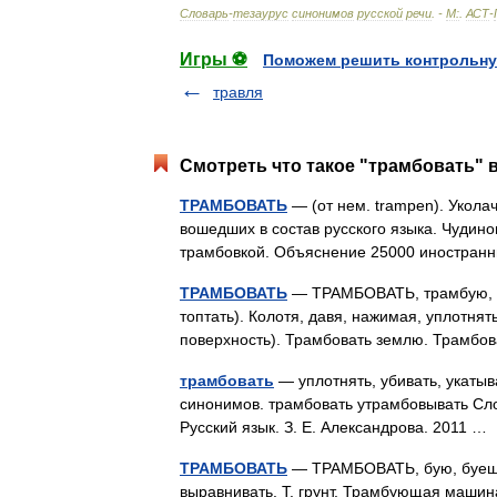
Словарь
-
тезаурус
синонимов
русской
речи
. -
М:
.
АСТ
-
Игры ⚽
Поможем решить контрольну
травля
Смотреть что такое "трамбовать" в
ТРАМБОВАТЬ
— (от нем. trampen). Укола
вошедших в состав русского языка. Чудин
трамбовкой. Объяснение 25000 иностра
ТРАМБОВАТЬ
— ТРАМБОВАТЬ, трамбую, тра
топтать). Колотя, давя, нажимая, уплотня
поверхность). Трамбовать землю. Трамб
трамбовать
— уплотнять, убивать, укатыв
синонимов. трамбовать утрамбовывать Сло
Русский язык. З. Е. Александрова. 2011 
ТРАМБОВАТЬ
— ТРАМБОВАТЬ, бую, буешь; 
выравнивать. Т. грунт. Трамбующая машина.