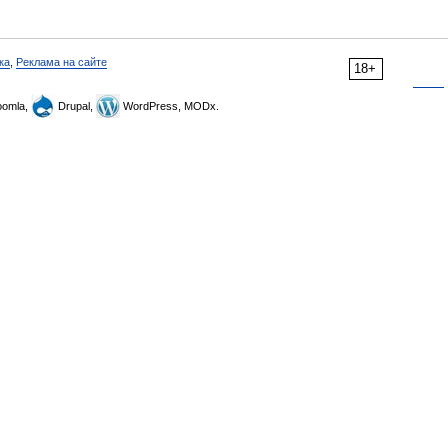
ка
,
Реклама на сайте
18+
omla,
Drupal,
WordPress, MODx.