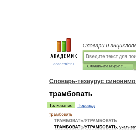
Словари и энциклоп
academic.ru
Словарь-тезаурус синонимов русской речи
Словарь-тезаурус синонимо
трамбовать
Толкование
Перевод
трамбовать
ТРАМБОВАТЬ
/
УТРАМБОВАТЬ
ТРАМБОВАТЬ
/
УТРАМБОВАТЬ
,
укатыва