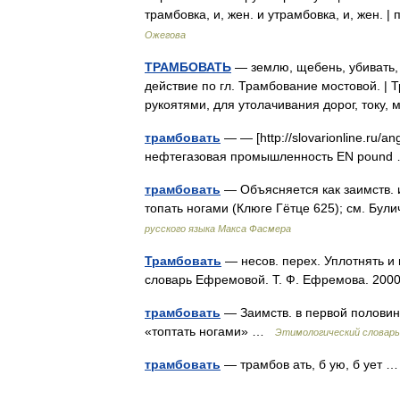
трамбовка, и, жен. и утрамбовка, и, жен.
Ожегова
ТРАМБОВАТЬ
— землю, щебень, убивать, 
действие по гл. Трамбование мостовой. | Т
рукоятями, для утолачивания дорог, току
трамбовать
— — [http://slovarionline.ru/an
нефтегазовая промышленность EN poun
трамбовать
— Объясняется как заимств. из
топать ногами (Клюге Гётце 625); см. Бу
русского языка Макса Фасмера
Трамбовать
— несов. перех. Уплотнять и
словарь Ефремовой. Т. Ф. Ефремова. 2
трамбовать
— Заимств. в первой половине 
«топтать ногами» …
Этимологический словарь
трамбовать
— трамбов ать, б ую, б ует