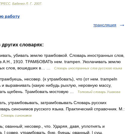
ПРЕСС
.
Бабенко
Л
.
Г
.
.
2007
.
ю работу
трансляция
 других словарях:
чивать, убивать землю трамбовкой. Словарь иностранных слов,
ов А.Н., 1910. ТРАМБОВАТЬ нем. trampen. Уколачивать землю
нных слов, вошедших в… …
Словарь иностранных слов русского языка
мбуешь, несовер. (к утрамбовать), что (от нем. trampeln
ть и выравнивать (какую нибудь рыхлую, неровную массу,
овать щебень. Трамбовать мостовую …
Толковый словарь Ушакова
ать, утрамбовывать, затрамбовывать Словарь русских
варь синонимов русского языка. Практический справочник. М.:
…
Словарь синонимов
ованный; несовер., что. Ударяя, давя, уплотнять и
 | совер. утрамбовать, бую, буешь; ованный. | сущ.