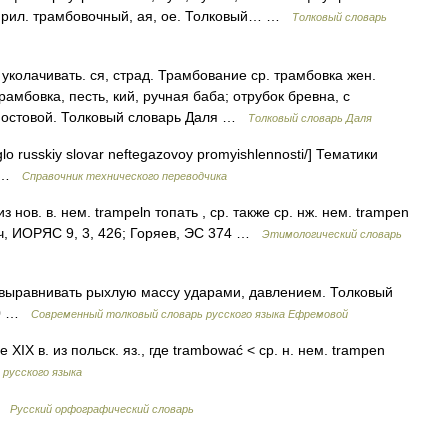
 | прил. трамбовочный, ая, ое. Толковый… …
Толковый словарь
уколачивать. ся, страд. Трамбование ср. трамбовка жен.
рамбовка, песть, кий, ручная баба; отрубок бревна, с
, мостовой. Толковый словарь Даля …
Толковый словарь Даля
glo russkiy slovar neftegazovoy promyishlennosti/] Тематики
d …
Справочник технического переводчика
 нов. в. нем. trampeln топать , ср. также ср. нж. нем. trаmреn
лич, ИОРЯС 9, 3, 426; Горяев, ЭС 374 …
Этимологический словарь
 выравнивать рыхлую массу ударами, давлением. Толковый
000 …
Современный толковый словарь русского языка Ефремовой
XIX в. из польск. яз., где trambować < ср. н. нем. trampen
 русского языка
 …
Русский орфографический словарь