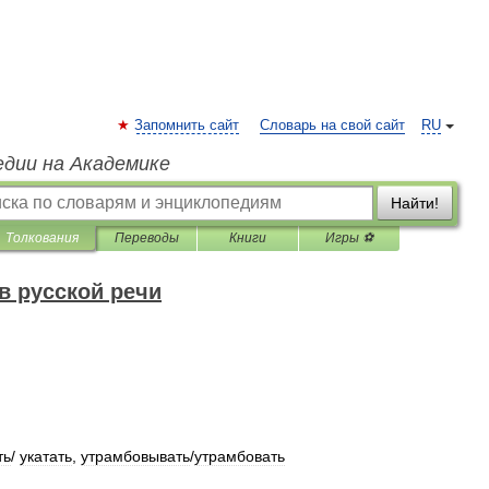
Запомнить сайт
Словарь на свой сайт
RU
едии на Академике
Найти!
Толкования
Переводы
Книги
Игры ⚽
в русской речи
ть
/
укатать
,
утрамбовывать
/
утрамбовать